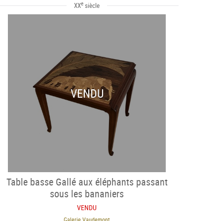
e
XX
siècle
VENDU
Table basse Gallé aux éléphants passant
sous les bananiers
VENDU
Galerie Vaudemont