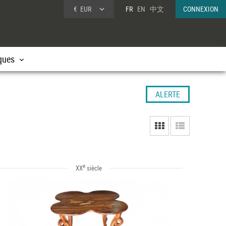
€
EUR
FR
EN
中文
CONNEXION
ques
ALERTE
e
XX
siècle