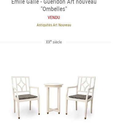
Emile Gallé - Guéridon Art nouveau
"Ombelles"
VENDU
Antiquités Art Nouveau
e
XX
siècle