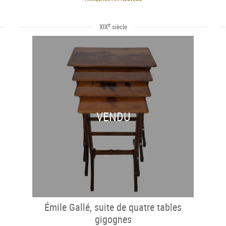
e
XIX
siècle
VENDU
Émile Gallé, suite de quatre tables
gigognes