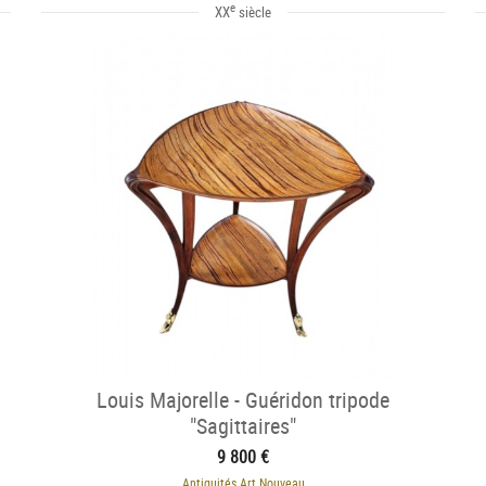
e
XX
siècle
Louis Majorelle - Guéridon tripode
"Sagittaires"
9 800 €
Antiquités Art Nouveau