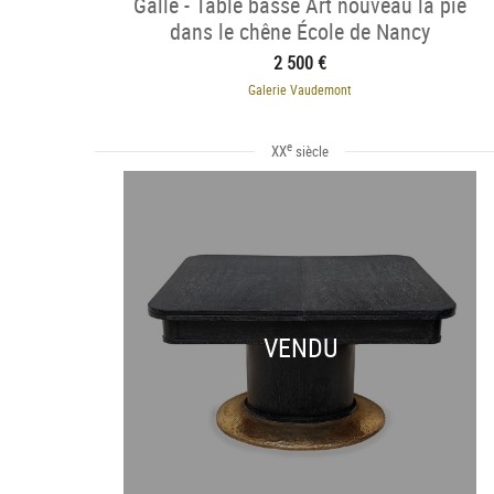
Gallé - Table basse Art nouveau la pie
dans le chêne École de Nancy
2 500 €
Galerie Vaudemont
e
XX
siècle
VENDU