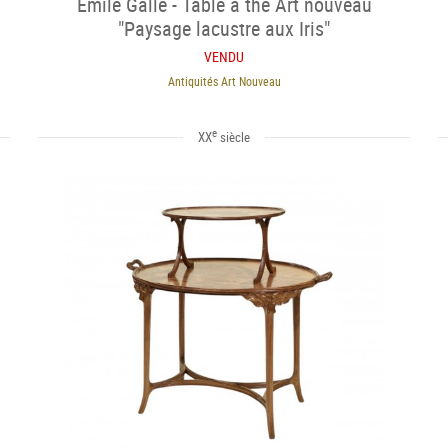
Emile Gallé - Table à thé Art nouveau
"Paysage lacustre aux Iris"
VENDU
Antiquités Art Nouveau
e
XX
siècle