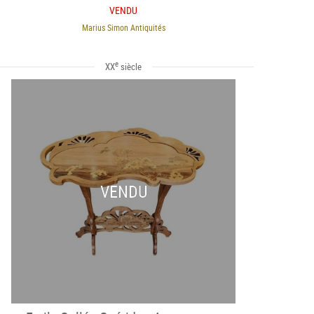
VENDU
Marius Simon Antiquités
e
XX
siècle
VENDU