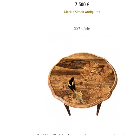
nouveau
7 500 €
Marius Simon Antiquités
e
XX
siècle