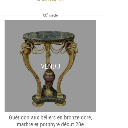
e
XX
siècle
VENDU
Guéridon aux béliers en bronze doré,
marbre et porphyre début 20e