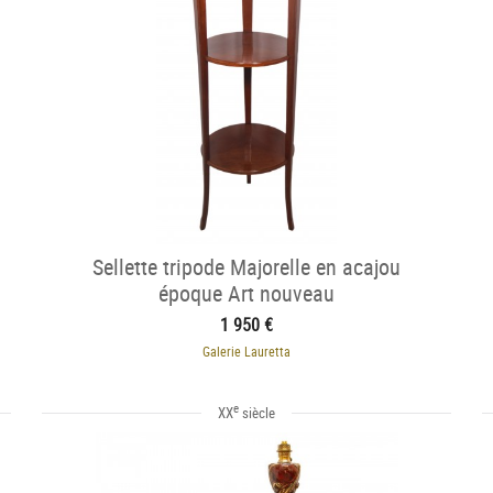
Sellette tripode Majorelle en acajou
époque Art nouveau
1 950 €
Galerie Lauretta
e
XX
siècle