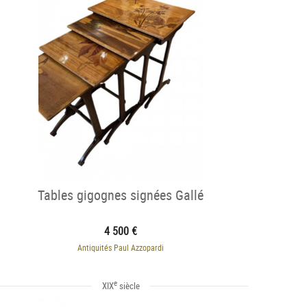
Tables gigognes signées Gallé
4 500 €
Antiquités Paul Azzopardi
e
XIX
siècle