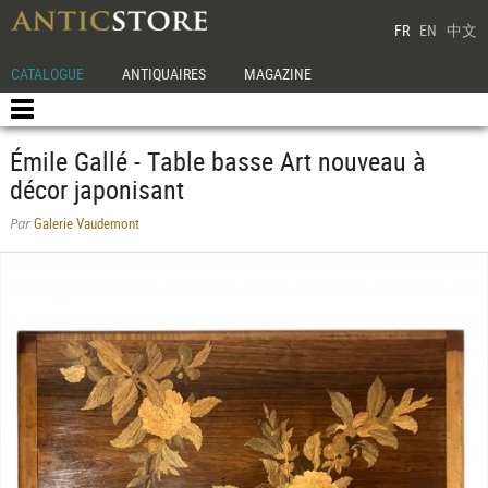
FR
EN
中文
CATALOGUE
ANTIQUAIRES
MAGAZINE
Émile Gallé - Table basse Art nouveau à
décor japonisant
Galerie Vaudemont
Par