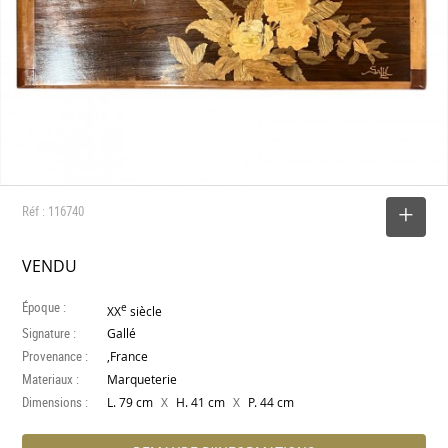
Réf : 116740
SELECTIONNER
VENDU
Époque :
e
XX
siècle
Signature :
Gallé
Provenance :
,France
Materiaux :
Marqueterie
Dimensions :
X
X
L. 79 cm
H. 41 cm
P. 44 cm