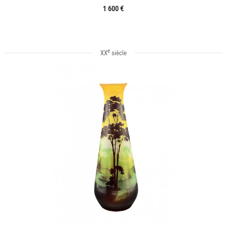
1 600 €
e
XX
siècle