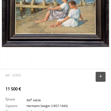
Réf : 127675
SELECTIONNER
11 500 €
Époque :
e
XIX
siècle
Signature :
Hermann Seeger (1857-1945)