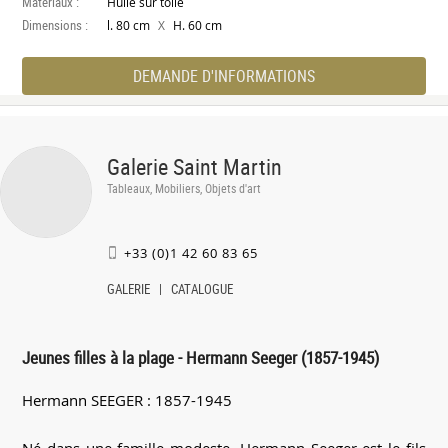
Materiaux :
Huile sur toile
Dimensions :
X
l. 80 cm
H. 60 cm
DEMANDE D'INFORMATIONS
Galerie Saint Martin
Tableaux, Mobiliers, Objets d'art
+33 (0)1 42 60 83 65
GALERIE
CATALOGUE
Jeunes filles à la plage - Hermann Seeger (1857-1945)
Hermann SEEGER : 1857-1945
Né dans une famille modeste, Hermann Seeger est le fils