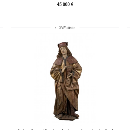
45 000 €
e
< XVI
siècle