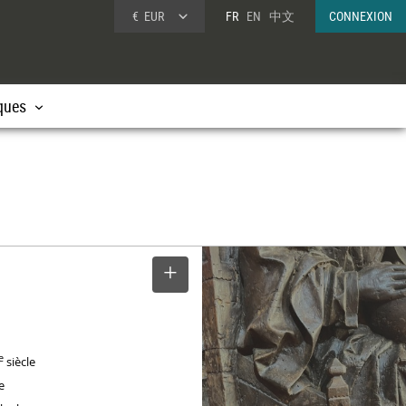
€
EUR
FR
EN
中文
CONNEXION
ques
SELECTIONNER
e
siècle
e