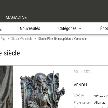
MAGAZINE
Nouveautés
Catégories
Épo
 Âge
XIe au XVe siècle
Dieu le Père, Rhin supérieure XVe siècle
>
>
e siècle
Réf : 112576
VENDU
Époque :
e
XI
au XV
Provenance :
Allemagn