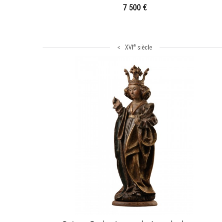
7 500 €
e
< XVI
siècle