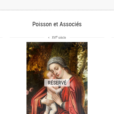
Poisson et Associés
e
< XVI
siècle
RÉSERVÉ