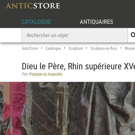
CATALOGUE
ANTIQUAIRES
AnticStore
Catalogue
Sculpture
Sculpture en Bois
Moyen
>
>
>
>
Dieu le Père, Rhin supérieure XV
Par
Poisson et Associés