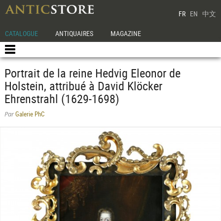
FR
EN
中文
CATALOGUE
ANTIQUAIRES
MAGAZINE
Portrait de la reine Hedvig Eleonor de
Holstein, attribué à David Klöcker
Ehrenstrahl (1629-1698)
Galerie PhC
Par