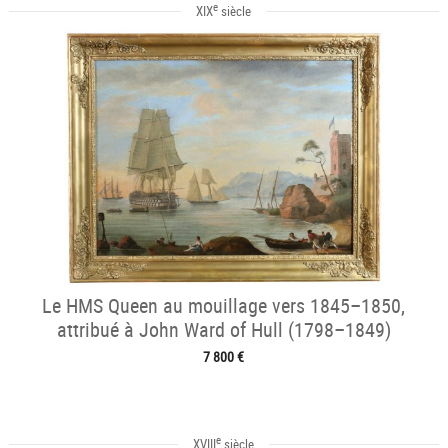
e
XIX
siècle
Le HMS Queen au mouillage vers 1845–1850,
attribué à John Ward of Hull (1798–1849)
7 800 €
e
XVIII
siècle