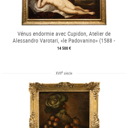
Vénus endormie avec Cupidon, Atelier de
Alessandro Varotari, «le Padovanino» (1588 -
1649)
14 500 €
e
XVII
siècle