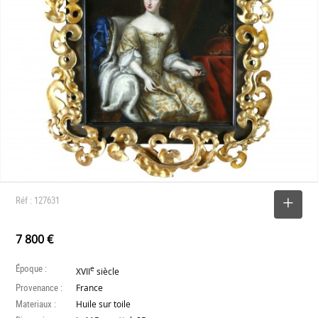
Réf : 127631
SELECTIONNER
7 800 €
Époque :
e
XVII
siècle
Provenance :
France
Materiaux :
Huile sur toile