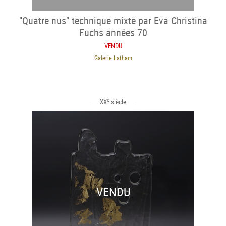
"Quatre nus" technique mixte par Eva Christina
Fuchs années 70
VENDU
Galerie Latham
e
XX
siècle
VENDU