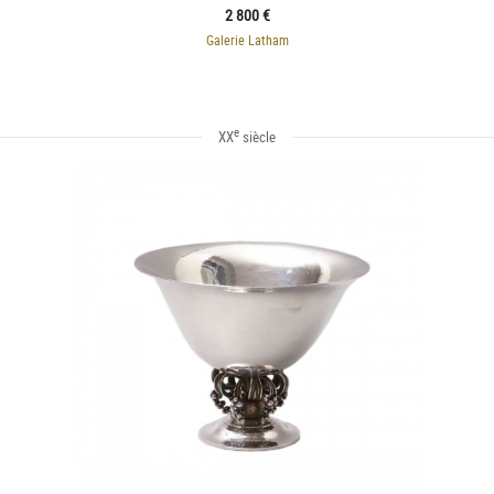
2 800 €
Galerie Latham
e
XX
siècle