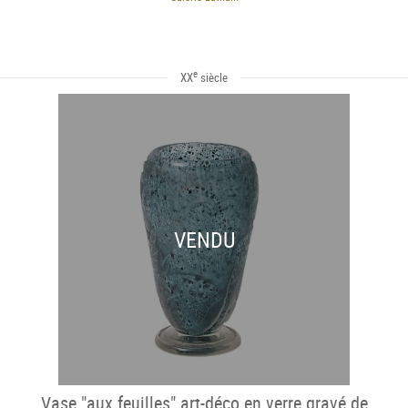
e
XX
siècle
VENDU
Vase "aux feuilles" art-déco en verre gravé de