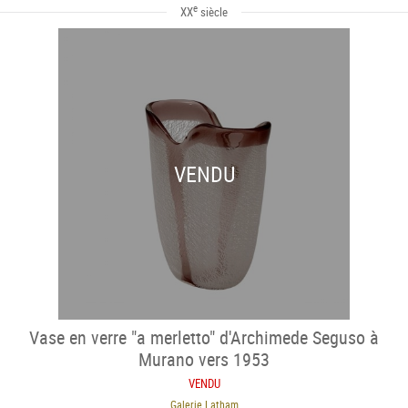
e
XX
siècle
VENDU
Vase en verre "a merletto" d'Archimede Seguso à
Murano vers 1953
VENDU
Galerie Latham