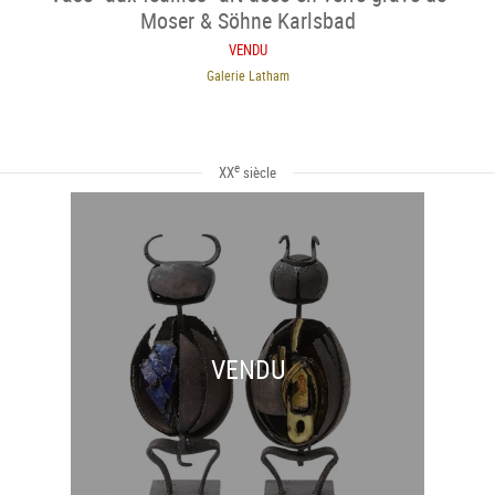
Moser & Söhne Karlsbad
VENDU
Galerie Latham
e
XX
siècle
VENDU