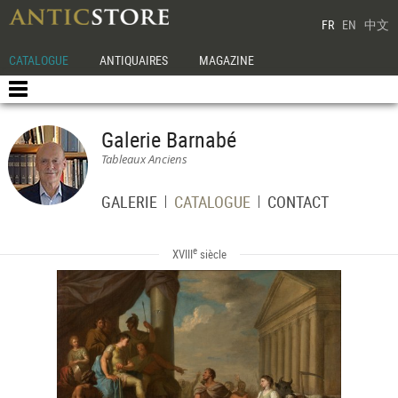
FR
EN
中文
CATALOGUE
ANTIQUAIRES
MAGAZINE
Galerie Barnabé
Tableaux Anciens
GALERIE
CATALOGUE
CONTACT
e
XVIII
siècle