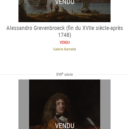
VENDU
Alessandro Grevenbroeck (fin du XVIIe siècle-après
1748)
VENDU
Galerie Barnabé
e
XVII
siècle
VENDU