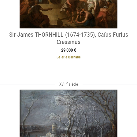
Sir James THORNHILL (1674-1735), Caïus Furius
Cressinus
29 000 €
Galerie Barnabé
e
XVIII
siècle