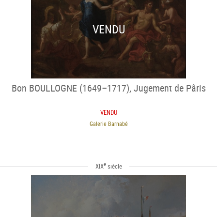
VENDU
Bon BOULLOGNE (1649–1717), Jugement de Pâris
VENDU
Galerie Barnabé
e
XIX
siècle