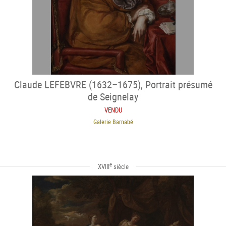
Claude LEFEBVRE (1632–1675), Portrait présumé
de Seignelay
VENDU
Galerie Barnabé
e
XVIII
siècle