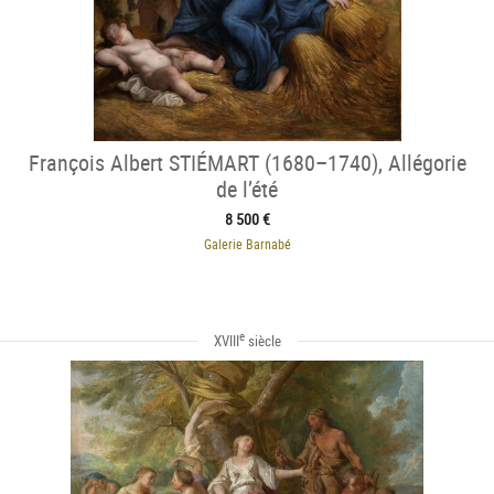
François Albert STIÉMART (1680–1740), Allégorie
de l’été
8 500 €
Galerie Barnabé
e
XVIII
siècle