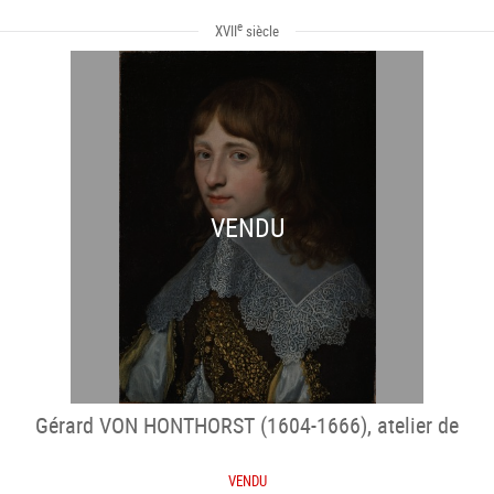
e
XVII
siècle
VENDU
Gérard VON HONTHORST (1604-1666), atelier de
VENDU