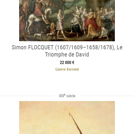
Simon FLOCQUET (1607/1609–1658/1678), Le
Triomphe de David
22 000 €
Galerie Barnabé
e
XIX
siècle