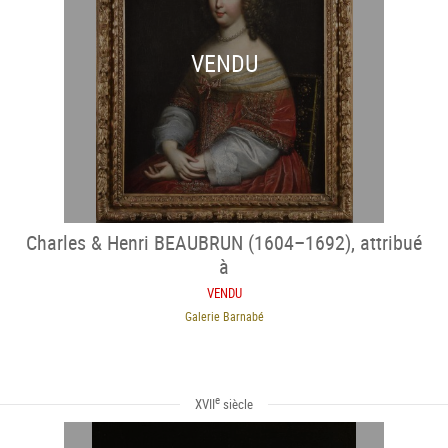
VENDU
Charles & Henri BEAUBRUN (1604–1692), attribué
à
VENDU
Galerie Barnabé
e
XVII
siècle