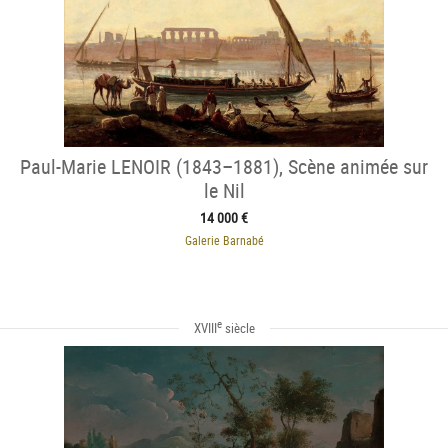
Paul-Marie LENOIR (1843–1881), Scène animée sur
le Nil
14 000 €
Galerie Barnabé
e
XVIII
siècle