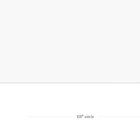
e
XIX
siècle