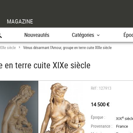
MAGAZINE
Nouveautés
Catégories
Épo
XIXe siècle
Vénus désarmant l'Amour, groupe en terre cuite XIXe siècle
>
en terre cuite XIXe siècle
Réf : 127913
14 500 €
Époque :
e
XIX
siècl
Provenance :
France