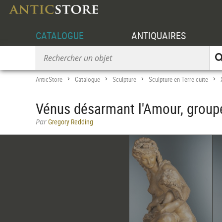
CATALOGUE
ANTIQUAIRES
AnticStore
Catalogue
Sculpture
Sculpture en Terre cuite
>
>
>
>
Vénus désarmant l'Amour, groupe 
Par
Gregory Redding