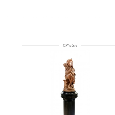
e
XIX
siècle