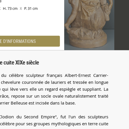
e
H. 73 cm
P. 31 cm
X
X
E D'INFORMATIONS
 cuite XIXe siècle
u célèbre sculpteur français Albert-Ernest Carrier-
 chevelure couronnée de lauriers et tressée en longue
qui lève vers elle un regard espiègle et suppliant. La
ce, repose sur un socle ovale naturalistement traité
rrier Belleuse est incisée dans la base.
Clodion du Second Empire", fut l'un des sculpteurs
célèbre pour ses groupes mythologiques en terre cuite