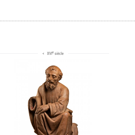
e
< XVI
siècle