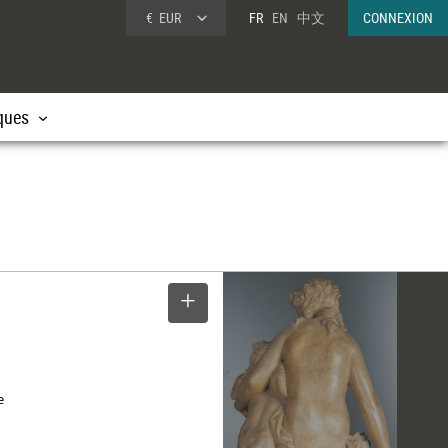
€
EUR
FR
EN
中文
CONNEXION
ques
SELECTIONNER
e