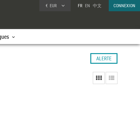
€
EUR
FR
EN
中文
CONNEXION
ques
ALERTE