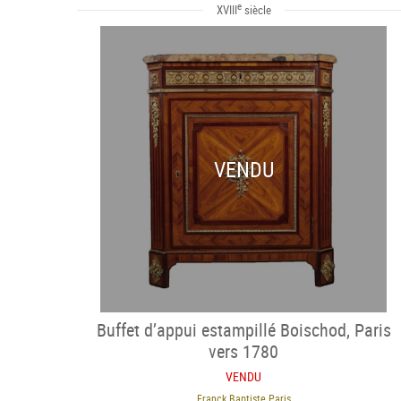
e
XVIII
siècle
VENDU
Buffet d’appui estampillé Boischod, Paris
vers 1780
VENDU
Franck Baptiste Paris