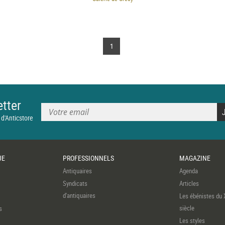
1
tter
 d'Anticstore
UE
PROFESSIONNELS
MAGAZINE
Antiquaires
Agenda
Syndicats
Articles
d'antiquaires
Les ébénistes du 
siècle
s
Les styles