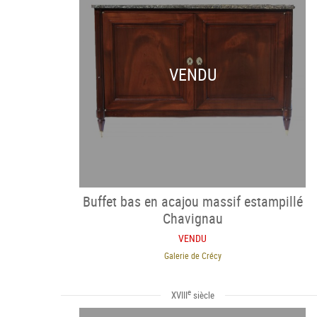
VENDU
Buffet bas en acajou massif estampillé
Chavignau
VENDU
Galerie de Crécy
e
XVIII
siècle