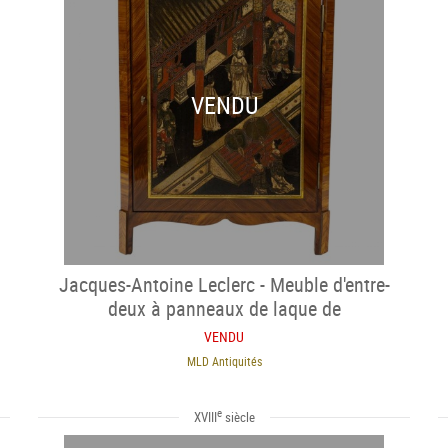
VENDU
Jacques-Antoine Leclerc - Meuble d'entre-
deux à panneaux de laque de
Coromandel
VENDU
MLD Antiquités
e
XVIII
siècle