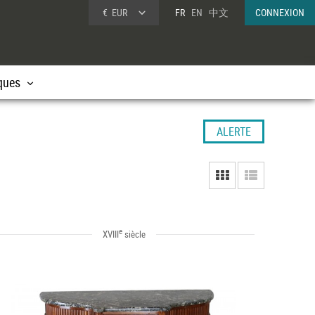
€
EUR
FR
EN
中文
CONNEXION
ques
ALERTE
e
XVIII
siècle