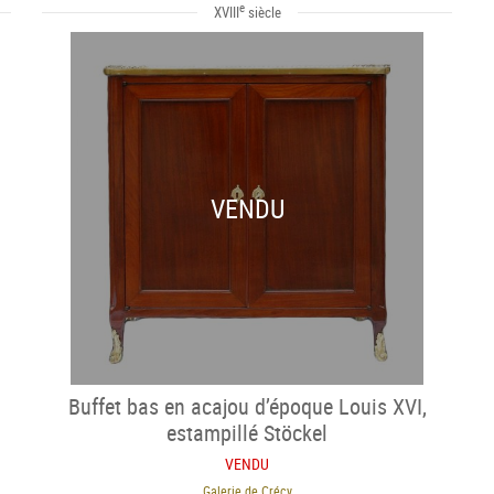
e
XVIII
siècle
VENDU
Buffet bas en acajou d’époque Louis XVI,
estampillé Stöckel
VENDU
Galerie de Crécy