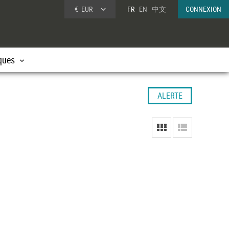
€
EUR
FR
EN
中文
CONNEXION
ques
ALERTE