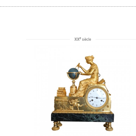
e
XIX
siècle