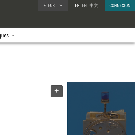
€
EUR
FR
EN
中文
CONNEXION
ques
SELECTIONNER
e