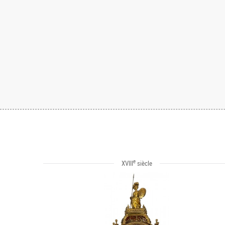
e
XVIII
siècle