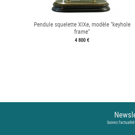
Pendule squelette XIXe, modèle "keyhole
frame"
4 800 €
Newsle
Suivez l'actualité