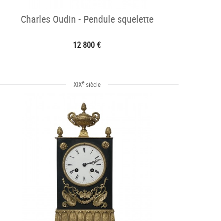
Charles Oudin - Pendule squelette
12 800 €
e
XIX
siècle