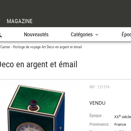
MAGAZINE
Nouveautés
Catégories
Épo
Cartier - Horloge de voyage Art Deco en argent et émail
>
Deco en argent et émail
Réf : 121316
VENDU
Époque :
e
XX
siècl
Provenance :
France