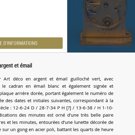
E D'INFORMATIONS
argent et émail
r Art déco en argent et émail guilloché vert, avec
 le cadran en émail blanc et également signée et
laque arrière dorée, portant également le numéro de
e des dates et initiales suivantes, correspondant à la
iècle : 12-6-24 D / 28-7-34 P H [?] / 13-6-38 / H 1-10-
ications des minutes est orné d'une très belle paire
ures et les minutes, entourées d'une lunette décorée de
sur un gong en acier poli, battant les quarts de heure