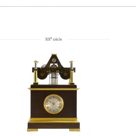
e
XIX
siècle