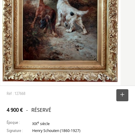
Réf : 127668
SELECTIONNER
4 900 €
- RÉSERVÉ
Époque :
e
XIX
siècle
Signature :
Henry Schouten (1860-1927)