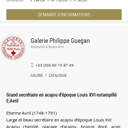
l. 134 cm
H. 153 cm
P. 50 cm
DEMANDE D'INFORMATIONS
Galerie Philippe Guegan
Antiquités & Beaux-Arts
+33 (0)6 60 15 87 49
GALERIE
CATALOGUE
Grand secrétaire en acajou d'époque Louis XVI estampillé
E.Avril
Etienne Avril (1748-1791)
Large et beau secrétaire en acajou d’époque Louis XVI
Acajou chenillé, placage d’acajou, bronze doré, acier,