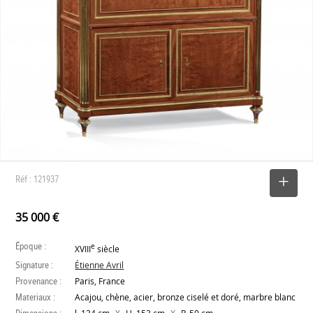
Réf : 121937
SELECTIONNER
35 000 €
Époque :
e
XVIII
siècle
Signature :
Étienne Avril
Provenance :
Paris, France
Materiaux :
Acajou, chène, acier, bronze ciselé et doré, marbre blanc
Dimensions :
X
X