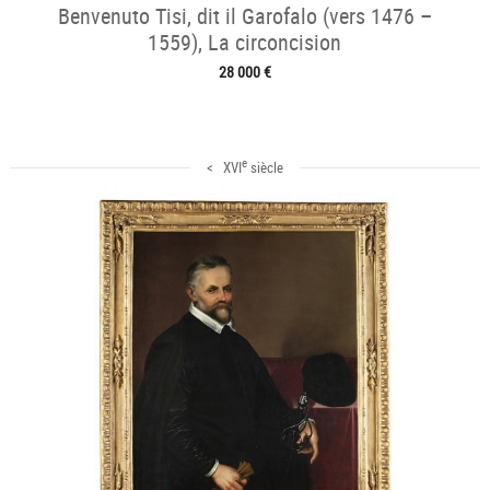
Benvenuto Tisi, dit il Garofalo (vers 1476 –
1559), La circoncision
28 000 €
e
< XVI
siècle