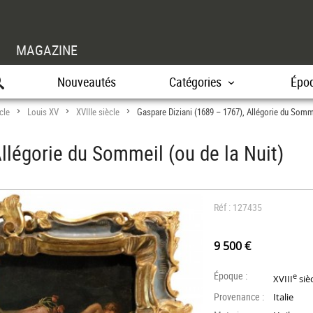
MAGAZINE
Nouveautés
Catégories
Épo
cle
Louis XV
XVIIIe siècle
Gaspare Diziani (1689 – 1767), Allégorie du Somme
>
>
>
llégorie du Sommeil (ou de la Nuit)
Réf : 127435
9 500 €
Époque :
e
XVIII
siè
Provenance :
Italie