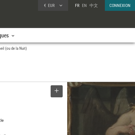
€
EUR
FR
EN
中文
CONNEXION
ques
il (ou de la Nuit)
SELECTIONNER
cle