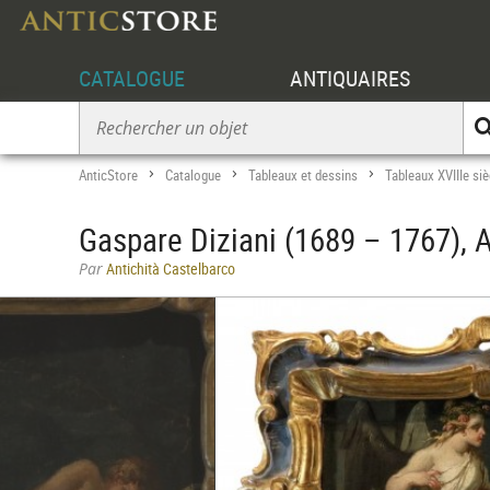
CATALOGUE
ANTIQUAIRES
AnticStore
Catalogue
Tableaux et dessins
Tableaux XVIIIe siè
>
>
>
Gaspare Diziani (1689 – 1767), A
Par
Antichità Castelbarco