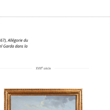
767), Allégorie du
del Garda dans la
e
XVIII
siècle