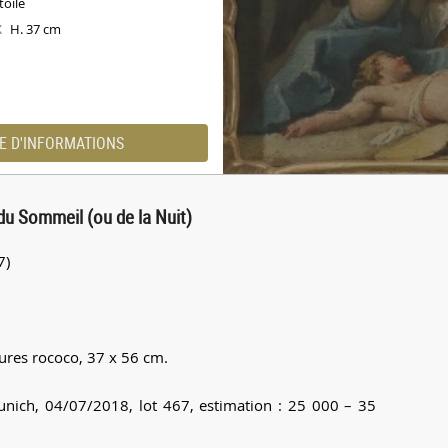
toile
H. 37 cm
X
E D'INFORMATIONS
du Sommeil (ou de la Nuit)
7)
ures rococo, 37 x 56 cm.
nich, 04/07/2018, lot 467, estimation : 25 000 – 35