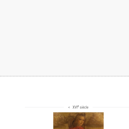
e
< XVI
siècle