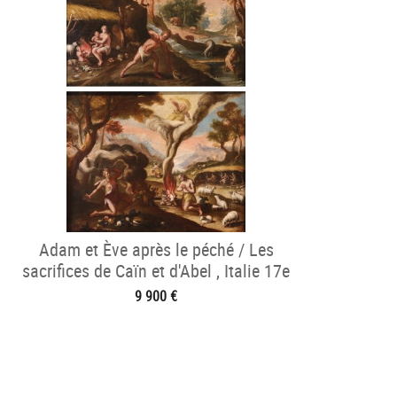
Adam et Ève après le péché / Les
sacrifices de Caïn et d'Abel , Italie 17e
siècle
9 900 €