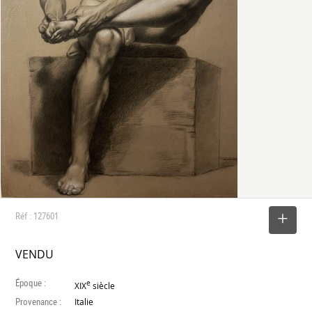
Réf : 127601
SELECTIONNER
VENDU
Époque :
e
XIX
siècle
Provenance :
Italie