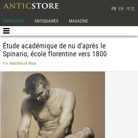
FR
EN
中文
CATALOGUE
ANTIQUAIRES
MAGAZINE
Étude académique de nu d’après le
Spinario, école florentine vers 1800
Antichità di Alina
Par