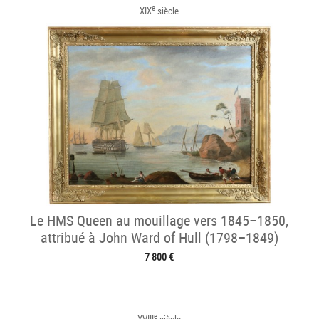
e
XIX
siècle
Le HMS Queen au mouillage vers 1845–1850,
attribué à John Ward of Hull (1798–1849)
7 800 €
e