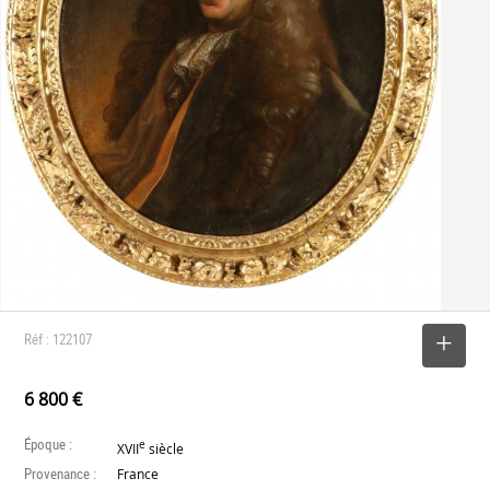
Réf : 122107
SELECTIONNER
6 800 €
Époque :
e
XVII
siècle
Provenance :
France