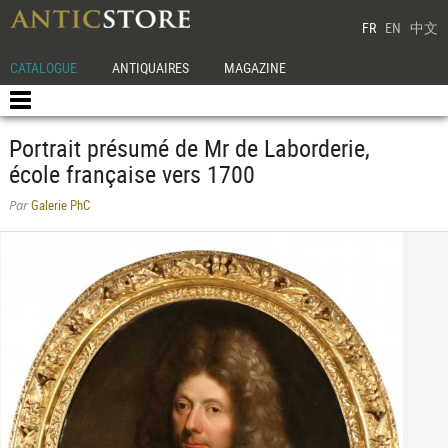
FR
EN
中文
CATALOGUE
ANTIQUAIRES
MAGAZINE
Portrait présumé de Mr de Laborderie,
école française vers 1700
Galerie PhC
Par