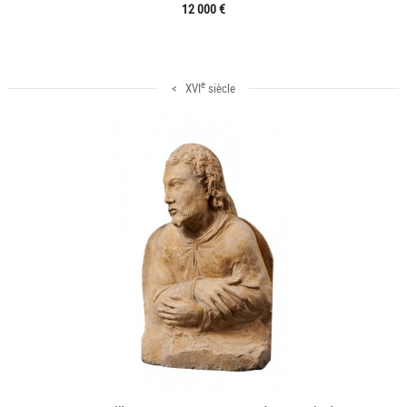
12 000 €
e
< XVI
siècle