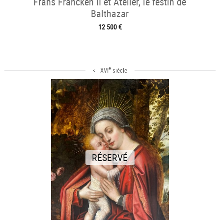
Frans Francken II et Atelier, le festin de
Balthazar
12 500 €
e
< XVI
siècle
RÉSERVÉ