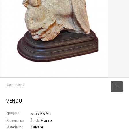
Réf : 100952
SELECTIONNER
VENDU
Époque :
e
<= XVI
siècle
Provenance :
Île-de-France
Materiaux :
Calcare