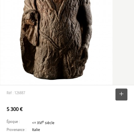
Réf : 126887
SELECTIONNER
5 300 €
Époque :
e
<= XVI
siècle
Provenance :
Italie