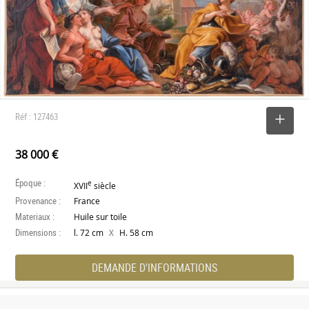
Réf : 127463
SELECTIONNER
38 000 €
Époque :
e
XVII
siècle
Provenance :
France
Materiaux :
Huile sur toile
Dimensions :
X
l. 72 cm
H. 58 cm
DEMANDE D'INFORMATIONS