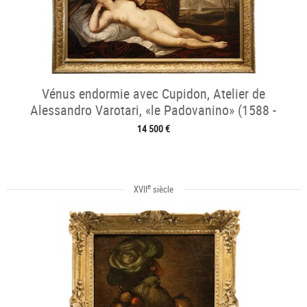
Vénus endormie avec Cupidon, Atelier de
Alessandro Varotari, «le Padovanino» (1588 -
1649)
14 500 €
e
XVII
siècle