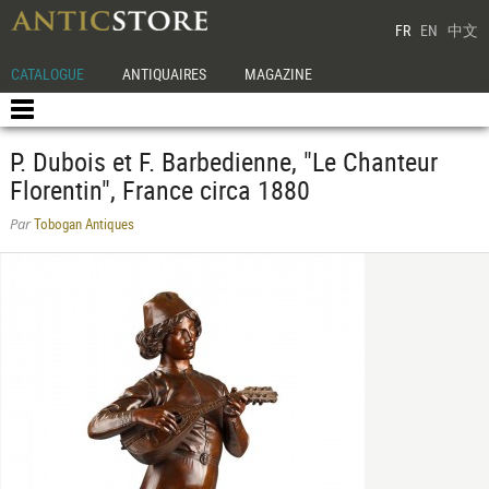
FR
EN
中文
CATALOGUE
ANTIQUAIRES
MAGAZINE
P. Dubois et F. Barbedienne, "Le Chanteur
Florentin", France circa 1880
Tobogan Antiques
Par