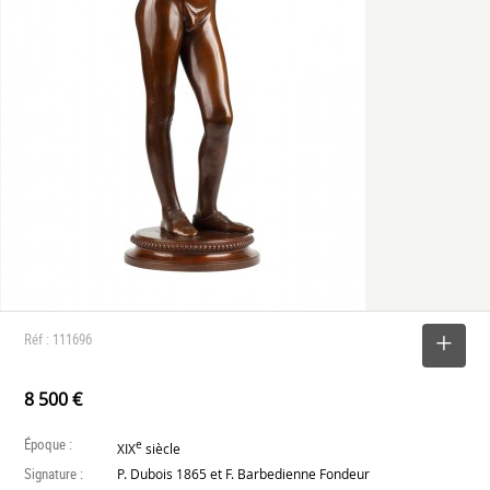
Réf : 111696
SELECTIONNER
8 500 €
Époque :
e
XIX
siècle
Signature :
P. Dubois 1865 et F. Barbedienne Fondeur