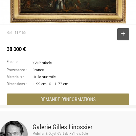
Réf : 117166
SELECTIONNER
38 000 €
Époque :
e
XVIII
siècle
Provenance :
France
Materiaux :
Huile sur toile
Dimensions :
X
L. 99 cm
H. 72 cm
DEMANDE D'INFORMATIONS
Galerie Gilles Linossier
Mobilier & Objet d'art du XVIIIe siècle