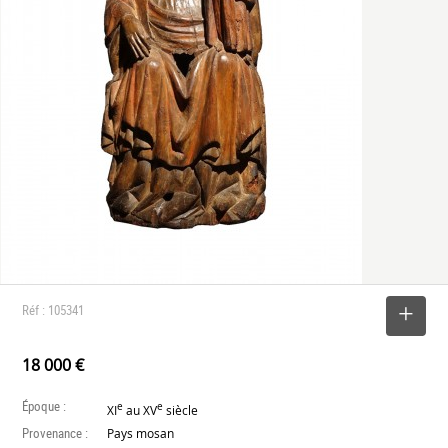
Réf : 105341
SELECTIONNER
18 000 €
Époque :
e
e
XI
au XV
siècle
Provenance :
Pays mosan