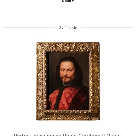
6 000 €
e
XVII
siècle
Portrait présumé de Paolo Giordano II Orsini,