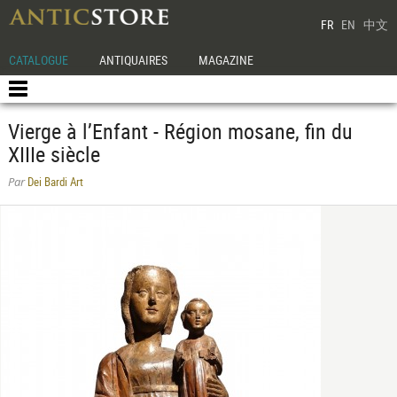
FR
EN
中文
CATALOGUE
ANTIQUAIRES
MAGAZINE
Vierge à l’Enfant - Région mosane, fin du
XIIIe siècle
Dei Bardi Art
Par