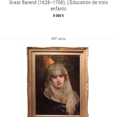
Graat Barend (1628–1708), L’Éducation de trois
enfants
8 000 €
e
XIX
siècle