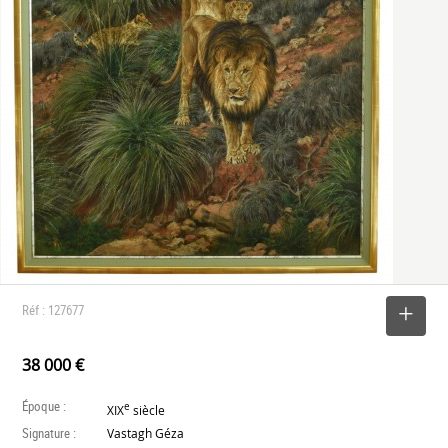
Réf : 127677
SELECTIONNER
38 000 €
Époque :
e
XIX
siècle
Signature :
Vastagh Géza