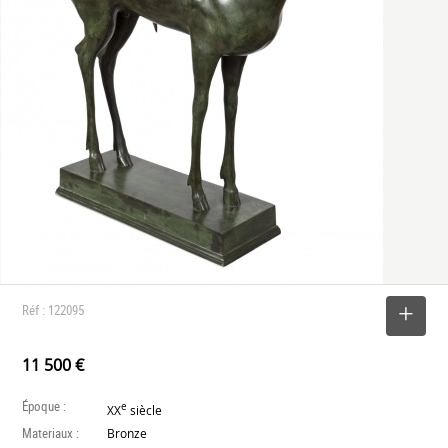
Réf : 122095
SELECTIONNER
11 500 €
Époque :
e
XX
siècle
Materiaux :
Bronze