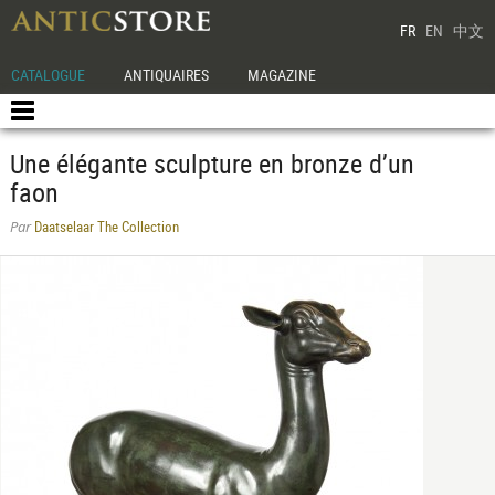
FR
EN
中文
CATALOGUE
ANTIQUAIRES
MAGAZINE
Une élégante sculpture en bronze d’un
faon
Daatselaar The Collection
Par