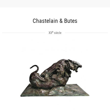
Chastelain & Butes
e
XX
siècle