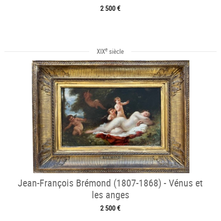
2 500 €
e
XIX
siècle
Jean-François Brémond (1807-1868) - Vénus et
les anges
2 500 €