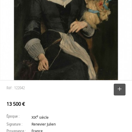
Réf : 122042
SELECTIONNER
13 500 €
Époque :
e
XIX
siècle
Signature :
Renevier Julien
Provenance :
France