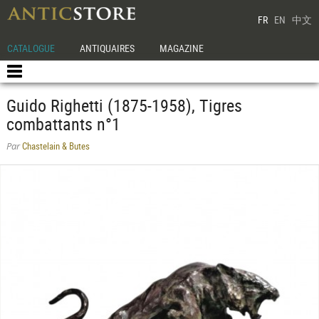
FR
EN
中文
CATALOGUE
ANTIQUAIRES
MAGAZINE
Guido Righetti (1875-1958), Tigres
combattants n°1
Chastelain & Butes
Par