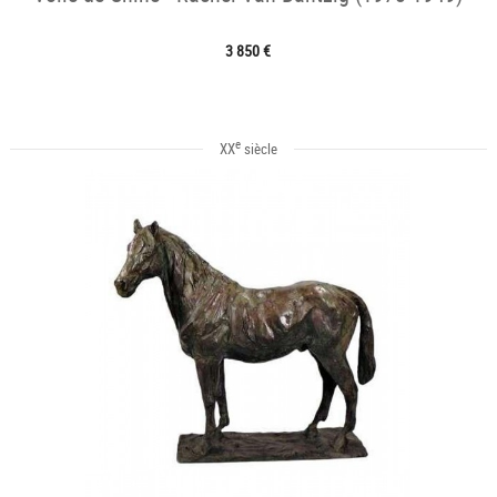
3 850 €
e
XX
siècle