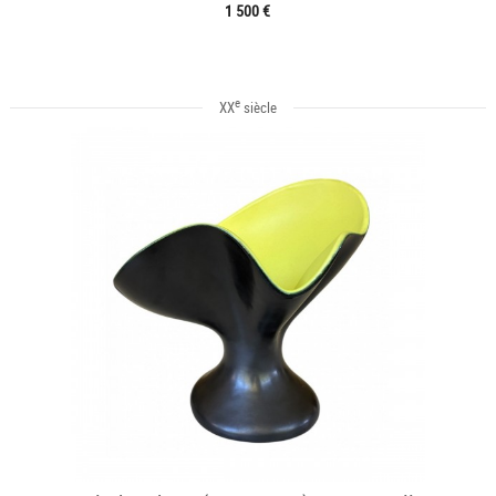
1 500 €
e
XX
siècle