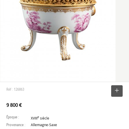
Réf : 126863
SELECTIONNER
9 800 €
Époque :
e
XVIII
siècle
Provenance :
Allemagne-Saxe