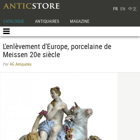
FR
EN
中文
CATALOGUE
ANTIQUAIRES
MAGAZINE
L'enlèvement d'Europe, porcelaine de
Meissen 20e siècle
AG Antiquités
Par