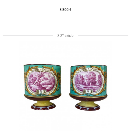
5 800 €
e
XIX
siècle