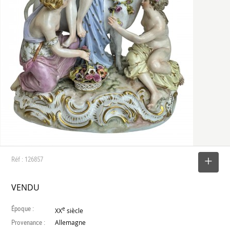
Réf : 126857
SELECTIONNER
VENDU
Époque :
e
XX
siècle
Provenance :
Allemagne