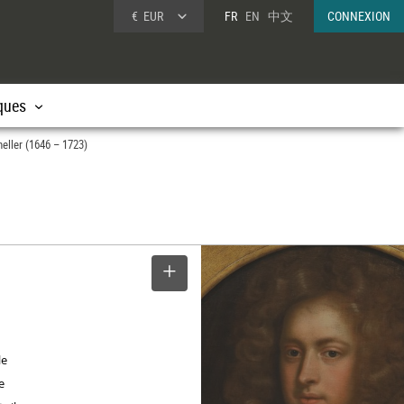
€
EUR
FR
EN
中文
CONNEXION
ques
neller (1646 – 1723)
SELECTIONNER
le
e