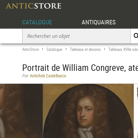
CATALOGUE
ANTIQUAIRES
AnticStore
Catalogue
Tableaux et dessins
Tableaux XVIIe siè
>
>
>
Portrait de William Congreve, at
Par
Antichità Castelbarco