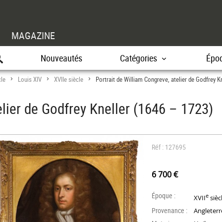
MAGAZINE
Nouveautés
Catégories
Épo
cle
Louis XIV
XVIIe siècle
Portrait de William Congreve, atelier de Godfrey K
>
>
>
elier de Godfrey Kneller (1646 – 1723)
Réf : 127695
6 700 €
Époque :
e
XVII
sièc
Provenance :
Angleterr