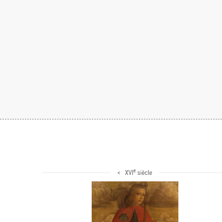
e
< XVI
siècle