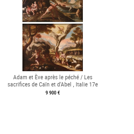
Adam et Ève après le péché / Les
sacrifices de Caïn et d'Abel , Italie 17e
siècle
9 900 €