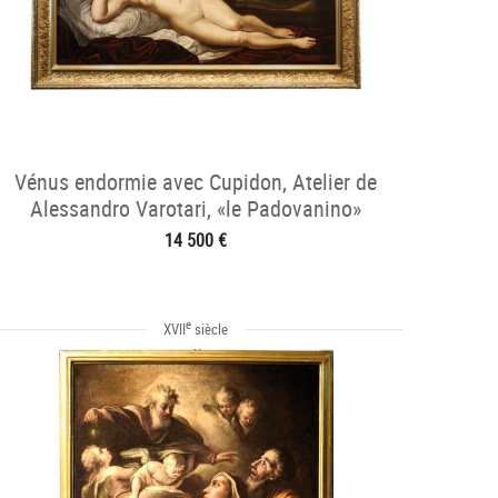
Vénus endormie avec Cupidon, Atelier de
Alessandro Varotari, «le Padovanino»
(1588 - 1649)
14 500 €
e
XVII
siècle