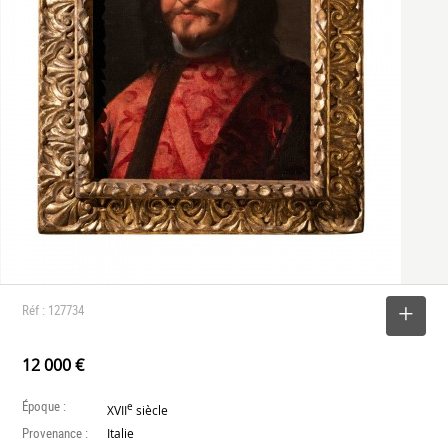
Réf : 127734
SELECTIONNER
12 000 €
Époque :
e
XVII
siècle
Provenance :
Italie