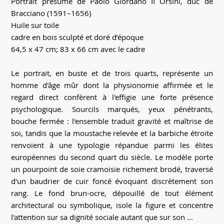
Portrait présumé de Paolo Giordano II Orsini, duc de
Bracciano (1591–1656)
Huile sur toile
cadre en bois sculpté et doré d’époque
64,5 x 47 cm; 83 x 66 cm avec le cadre
Le portrait, en buste et de trois quarts, représente un
homme d'âge mûr dont la physionomie affirmée et le
regard direct confèrent à l'effigie une forte présence
psychologique. Sourcils marqués, yeux pénétrants,
bouche fermée : l'ensemble traduit gravité et maîtrise de
soi, tandis que la moustache relevée et la barbiche étroite
renvoient à une typologie répandue parmi les élites
européennes du second quart du siècle. Le modèle porte
un pourpoint de soie cramoisie richement brodé, traversé
d'un baudrier de cuir foncé évoquant discrètement son
rang. Le fond brun-ocre, dépouillé de tout élément
architectural ou symbolique, isole la figure et concentre
l'attention sur sa dignité sociale autant que sur son ...