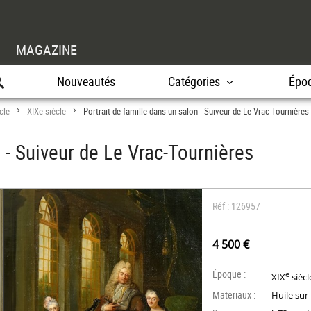
MAGAZINE
Nouveautés
Catégories
Épo
cle
XIXe siècle
Portrait de famille dans un salon - Suiveur de Le Vrac-Tournières
>
>
n - Suiveur de Le Vrac-Tournières
Réf : 126957
4 500 €
Époque :
e
XIX
siècl
Materiaux :
Huile sur 