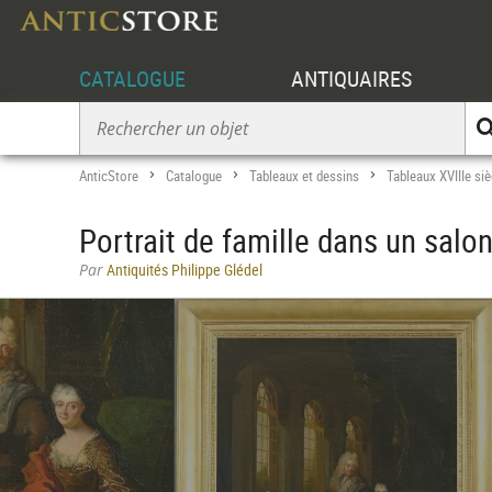
CATALOGUE
ANTIQUAIRES
AnticStore
Catalogue
Tableaux et dessins
Tableaux XVIIIe siè
>
>
>
Portrait de famille dans un salo
Par
Antiquités Philippe Glédel