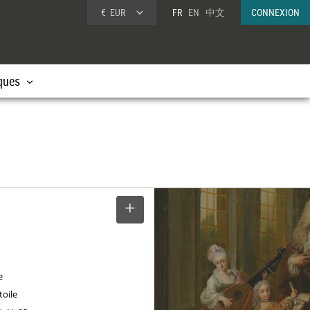
€
EUR
FR
EN
中文
CONNEXION
ques
SELECTIONNER
e
toile