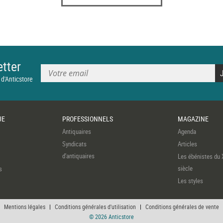
tter
 d'Anticstore
UE
PROFESSIONNELS
MAGAZINE
Antiquaires
Agenda
Syndicats
Articles
d'antiquaires
Les ébénistes du 
siècle
s
Les styles
Mentions légales
|
Conditions générales d'utilisation
|
Conditions générales de vente
© 2026 Anticstore