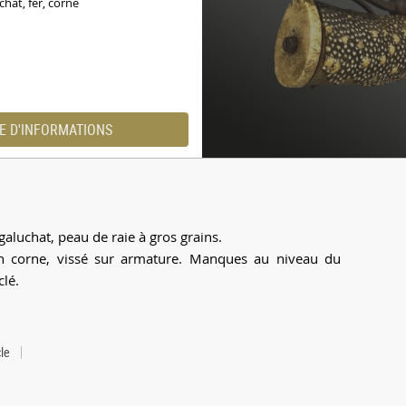
chat, fer, corne
E D'INFORMATIONS
galuchat, peau de raie à gros grains.
en corne, vissé sur armature. Manques au niveau du
clé.
le