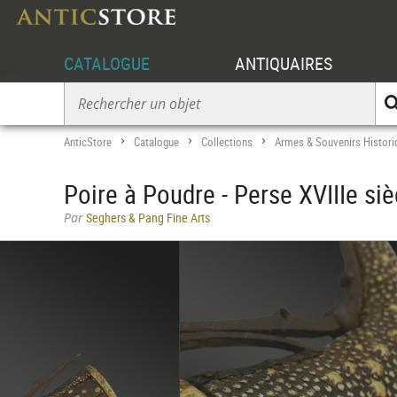
CATALOGUE
ANTIQUAIRES
AnticStore
Catalogue
Collections
Armes & Souvenirs Histori
>
>
>
Poire à Poudre - Perse XVIIIe siè
Par
Seghers & Pang Fine Arts