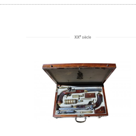
e
XIX
siècle