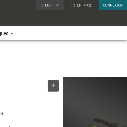
€
EUR
FR
EN
中文
CONNEXION
ques
SELECTIONNER
cle