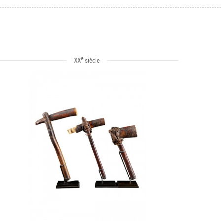
e
XX
siècle