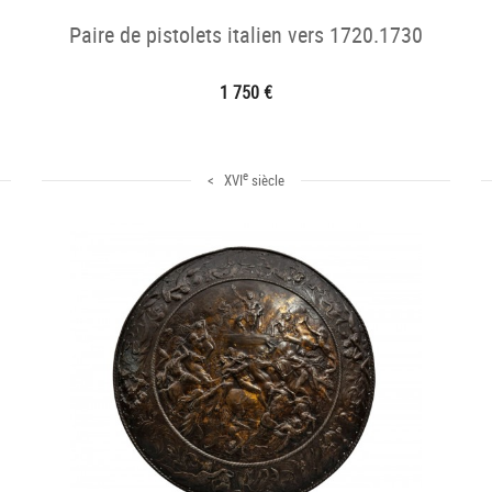
Paire de pistolets italien vers 1720.1730
1 750 €
e
< XVI
siècle