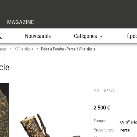
MAGAZINE
Nouveautés
Catégories
Épo
ques
XVIIIe siècle
Poire à Poudre - Perse XVIIIe siècle
>
>
cle
Réf : 102542
2 500 €
Époque :
e
XVIII
siè
Provenance :
Perse