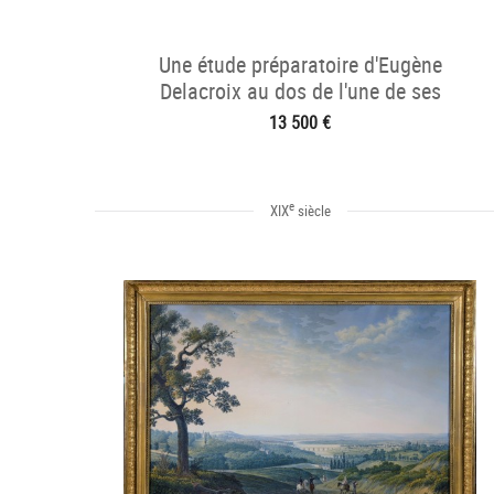
Une étude préparatoire d'Eugène
Delacroix au dos de l'une de ses
estampes
13 500 €
e
XIX
siècle