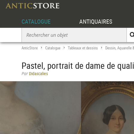
CATALOGUE
ANTIQUAIRES
AnticStore
Catalogue
Tableaux et dessins
Dessin, Aquarelle 
>
>
>
Pastel, portrait de dame de qual
Par
Didascalies