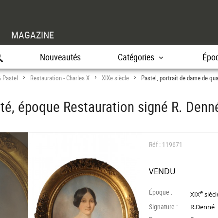
MAGAZINE
Nouveautés
Catégories
Épo
& Pastel
Restauration - Charles X
XIXe siècle
Pastel, portrait de dame de qu
>
>
>
ité, époque Restauration signé R. Denn
Réf : 119671
VENDU
Époque :
e
XIX
siècl
Signature :
R.Denné