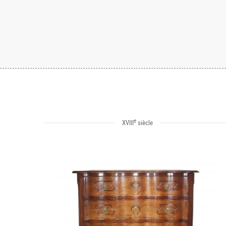
e
XVIII
siècle