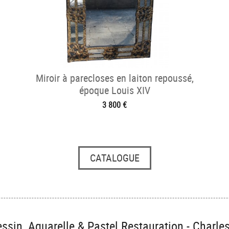
Miroir à parecloses en laiton repoussé,
époque Louis XIV
3 800 €
CATALOGUE
ssin, Aquarelle & Pastel Restauration - Charle