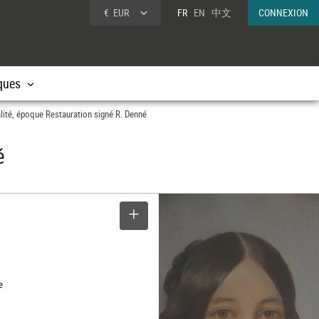
€
EUR
FR
EN
中文
CONNEXION
ques
alité, époque Restauration signé R. Denné
é
SELECTIONNER
e