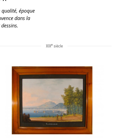
e qualité, époque
ovence dans la
 dessins.
e
XIX
siècle