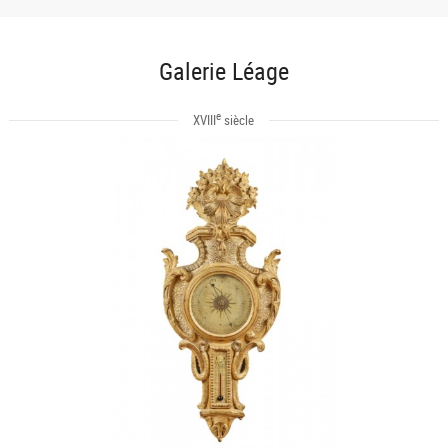
Galerie Léage
e
XVIII
siècle