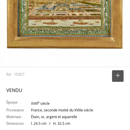
Réf : 103827
SELECTIONNER
VENDU
Époque :
e
XVIII
siècle
Provenance :
France, seconde moitié du XVIIIe siècle
Materiaux :
Étain, or, argent et aquarelle
Dimensions :
X
l. 24.5 cm
H. 32.5 cm