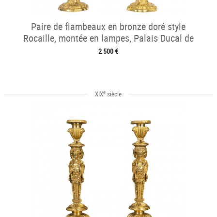
Paire de flambeaux en bronze doré style
Rocaille, montée en lampes, Palais Ducal de
Nevers vers 1820
2 500 €
e
XIX
siècle