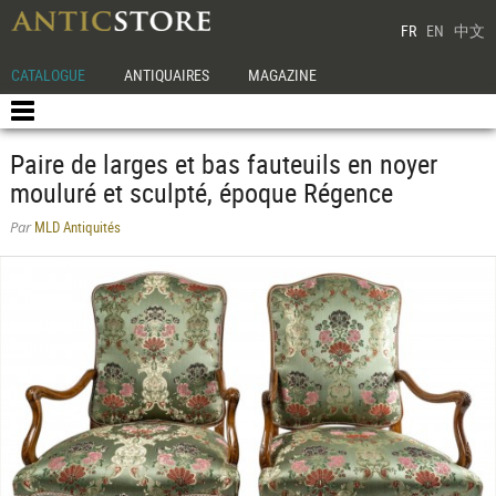
FR
EN
中文
CATALOGUE
ANTIQUAIRES
MAGAZINE
Paire de larges et bas fauteuils en noyer
mouluré et sculpté, époque Régence
MLD Antiquités
Par