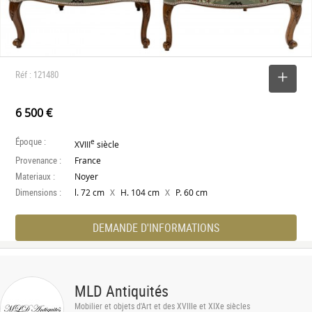
Réf : 121480
SELECTIONNER
6 500 €
Époque :
e
XVIII
siècle
Provenance :
France
Materiaux :
Noyer
Dimensions :
X
X
l. 72 cm
H. 104 cm
P. 60 cm
DEMANDE D'INFORMATIONS
MLD Antiquités
Mobilier et objets d'Art et des XVIIIe et XIXe siècles