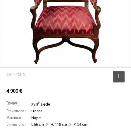
Réf : 117819
SELECTIONNER
4 900 €
Époque :
e
XVIII
siècle
Provenance :
France
Materiaux :
Noyer
Dimensions :
X
X
l. 66 cm
H. 118 cm
P. 54 cm