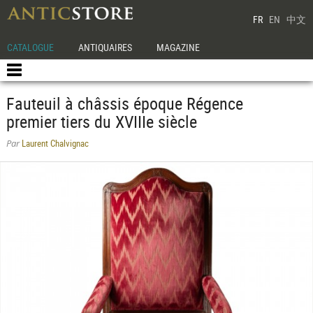
FR
EN
中文
CATALOGUE
ANTIQUAIRES
MAGAZINE
Fauteuil à châssis époque Régence
premier tiers du XVIIIe siècle
Laurent Chalvignac
Par