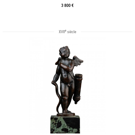
3 800 €
e
XVII
siècle