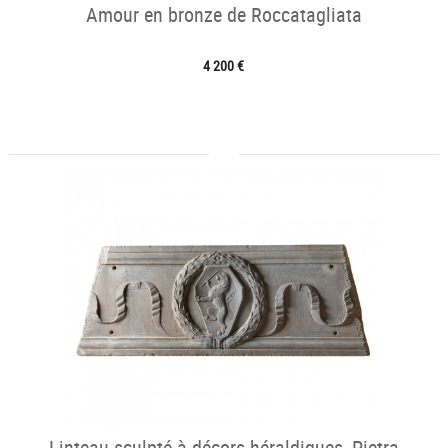
Amour en bronze de Roccatagliata
4 200 €
Linteau sculpté à décors héraldiques, Pietra