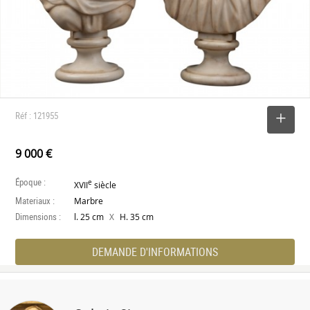
Réf : 121955
SELECTIONNER
9 000 €
Époque :
e
XVII
siècle
Materiaux :
Marbre
Dimensions :
X
l. 25 cm
H. 35 cm
DEMANDE D'INFORMATIONS