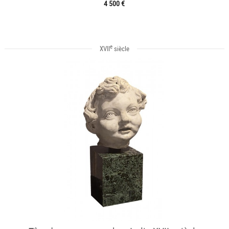
4 500 €
e
XVII
siècle