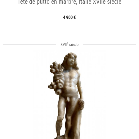
Tête de putto en marbre, Italie XVIIe siècle
4 900 €
e
XVII
siècle