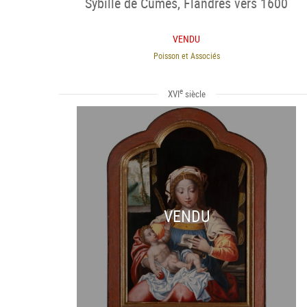
Sybille de Cumes, Flandres vers 1600
VENDU
Poisson et Associés
e
XVI
siècle
VENDU