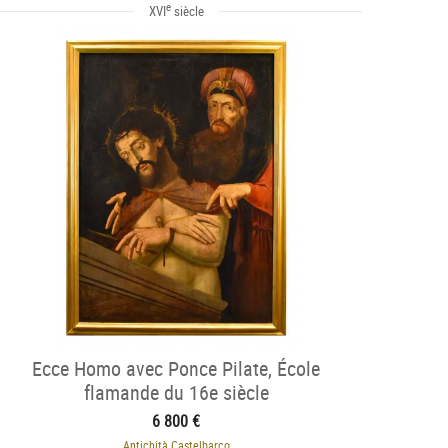
e
XVI
siècle
Ecce Homo avec Ponce Pilate, École
flamande du 16e siècle
6 800 €
Antichità Castelbarco