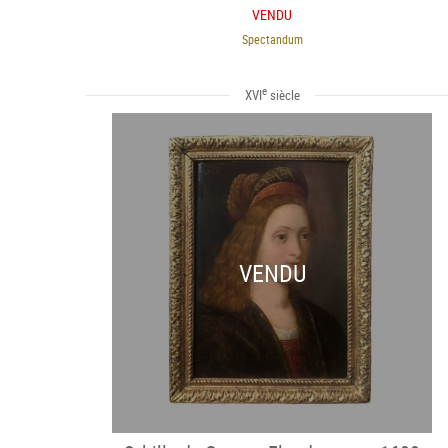
VENDU
Spectandum
e
XVI
siècle
VENDU