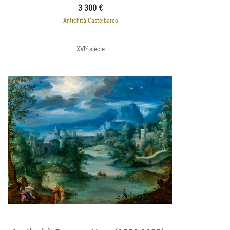
3 300 €
Antichità Castelbarco
e
XVI
siècle