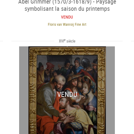
Abel Grimmer (1570/3-1618/9) - Paysage
symbolisant la saison du printemps
VENDU
Floris van Wanroij Fine Art
e
XVI
siècle
VENDU