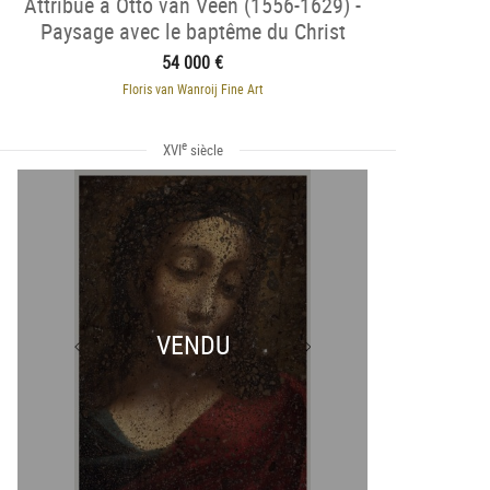
Attribué à Otto van Veen (1556-1629) -
Paysage avec le baptême du Christ
54 000 €
Floris van Wanroij Fine Art
e
XVI
siècle
VENDU