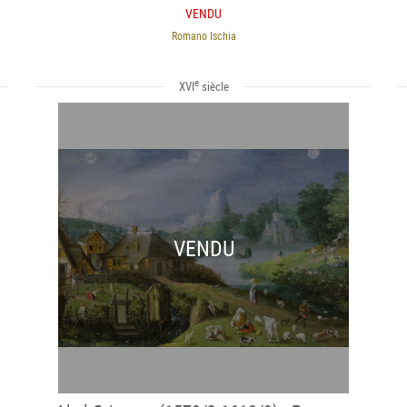
VENDU
Romano Ischia
e
XVI
siècle
VENDU