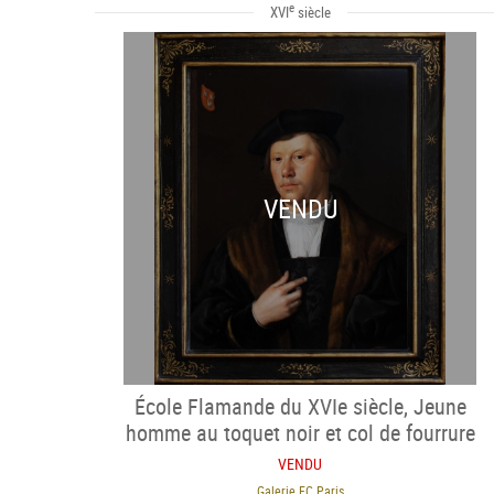
e
XVI
siècle
VENDU
École Flamande du XVIe siècle, Jeune
homme au toquet noir et col de fourrure
VENDU
Galerie FC Paris