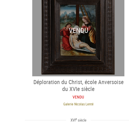
VENDU
Déploration du Christ, école Anversoise
du XVIe siècle
VENDU
Galerie Nicolas Lenté
e
XVI
siècle