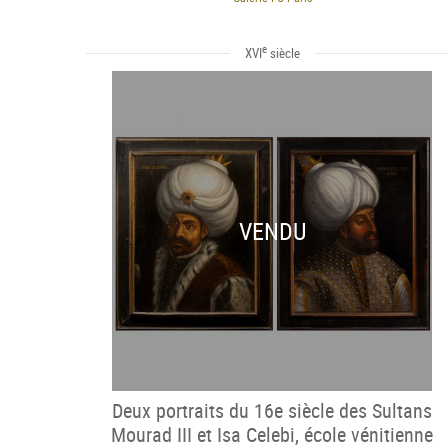
e
XVI
siècle
VENDU
Deux portraits du 16e siècle des Sultans
Mourad III et Isa Celebi, école vénitienne