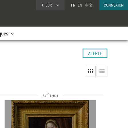
€
EUR
FR
EN
中文
CONNEXION
ques
ALERTE
e
XVI
siècle