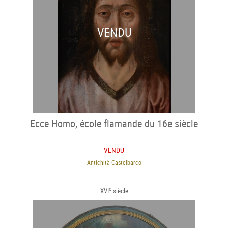
VENDU
Ecce Homo, école flamande du 16e siècle
VENDU
Antichità Castelbarco
e
XVI
siècle