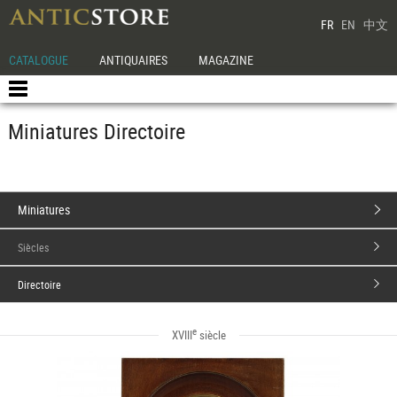
FR
EN
中文
CATALOGUE
ANTIQUAIRES
MAGAZINE
Miniatures Directoire
Miniatures
Siècles
Directoire
e
XVIII
siècle