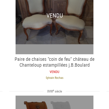
VENDU
Paire de chaises "coin de feu" château de
Chanteloup estampillées j.B.Boulard
VENDU
Sylvain Rochas
e
XVIII
siècle