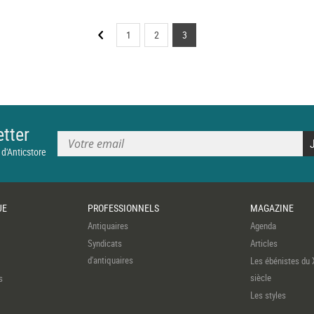
1
2
3
tter
 d'Anticstore
UE
PROFESSIONNELS
MAGAZINE
Antiquaires
Agenda
Syndicats
Articles
d'antiquaires
Les ébénistes du 
siècle
s
Les styles