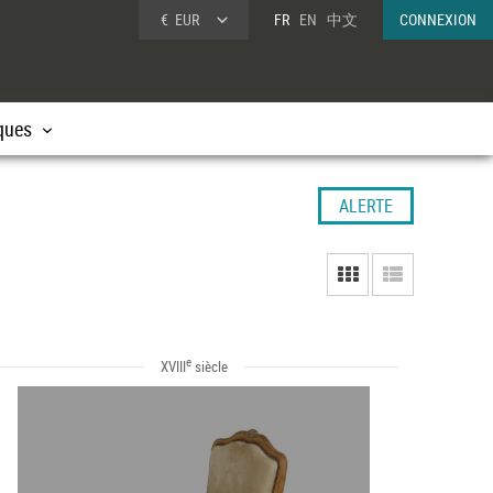
€
EUR
FR
EN
中文
CONNEXION
ques
ALERTE
e
XVIII
siècle