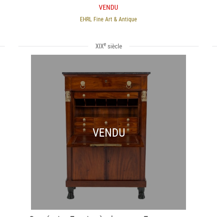
VENDU
EHRL Fine Art & Antique
e
XIX
siècle
VENDU