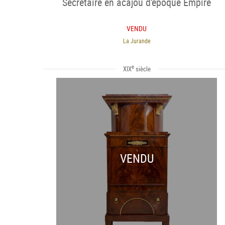
Secrétaire en acajou d'époque Empire
VENDU
La Jurande
e
XIX
siècle
VENDU