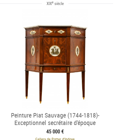
e
XIX
siècle
Peinture Piat Sauvage (1744-1818)-
Exceptionnel secrétaire d'époque
Consulat attribué á BIENNAIS
45 000 €
Gallery de Potter d'Indoye