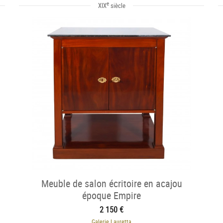
e
XIX
siècle
Meuble de salon écritoire en acajou
époque Empire
2 150 €
Galerie Lauretta