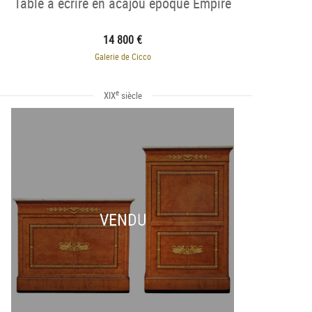
Table à écrire en acajou époque Empire
14 800 €
Galerie de Cicco
e
XIX
siècle
VENDU