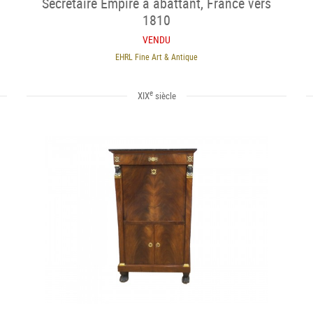
Secrétaire Empire à abattant, France vers
1810
VENDU
EHRL Fine Art & Antique
e
XIX
siècle