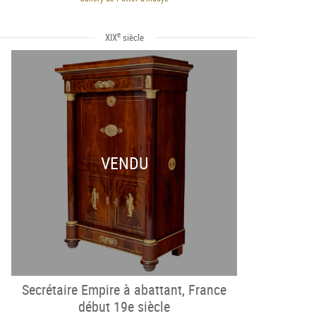
e
XIX
siècle
VENDU
Secrétaire Empire à abattant, France
début 19e siècle