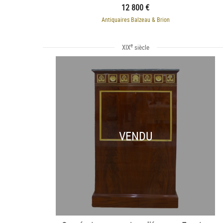
Empire
12 800 €
Antiquaires Balzeau & Brion
e
XIX
siècle
VENDU