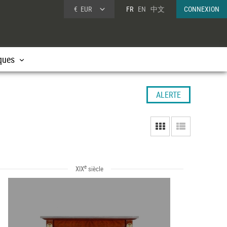
€
EUR
FR
EN
中文
CONNEXION
ques
ALERTE
e
XIX
siècle