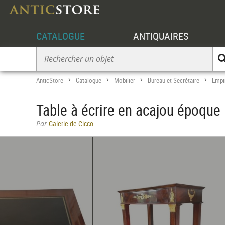
CATALOGUE
ANTIQUAIRES
AnticStore
Catalogue
Mobilier
Bureau et Secrétaire
Empi
>
>
>
>
Table à écrire en acajou époque
Par
Galerie de Cicco