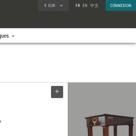
€
EUR
FR
EN
中文
CONNEXION
ques
SELECTIONNER
e