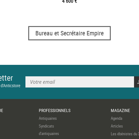
4 600 €
Bureau et Secrétaire Empire
tter
 d'Anticstore
UE
PROFESSIONNELS
MAGAZINE
Antiquaires
Agenda
Syndicats
Articles
d'antiquaires
Les ébénistes du 