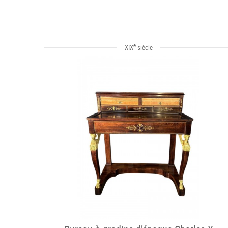
e
XIX
siècle