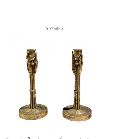
e
XIX
siècle