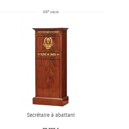
e
XIX
siècle
Secrétaire à abattant