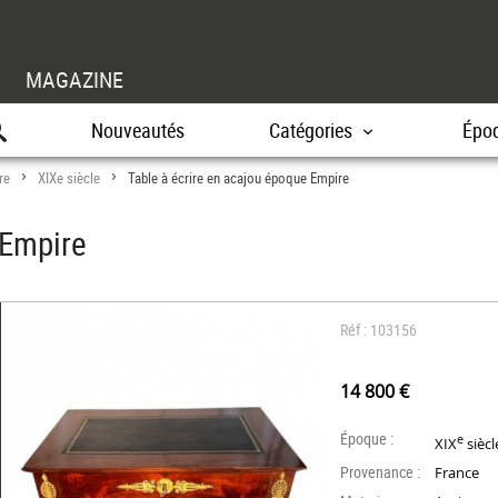
MAGAZINE
Nouveautés
Catégories
Épo
re
XIXe siècle
Table à écrire en acajou époque Empire
>
>
 Empire
Réf : 103156
14 800 €
Époque :
e
XIX
siècl
Provenance :
France