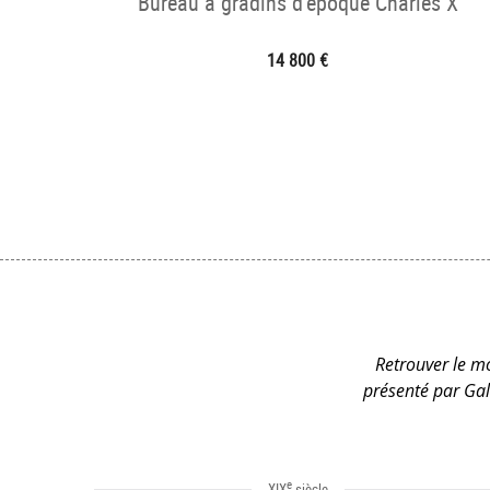
Bureau à gradins d’époque Charles X
14 800 €
Retrouver le mo
présenté par Gal
e
XIX
siècle