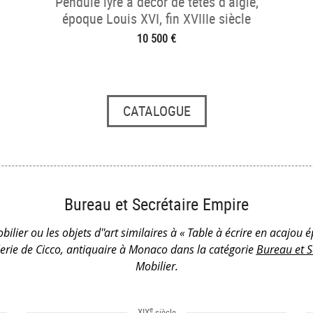
Pendule lyre à décor de têtes d’aigle,
époque Louis XVI, fin XVIIIe siècle
10 500 €
CATALOGUE
Bureau et Secrétaire Empire
bilier ou les objets d''art similaires à « Table à écrire en acajou
erie de Cicco, antiquaire à Monaco dans la catégorie
Bureau et S
Mobilier.
e
XIX
siècle