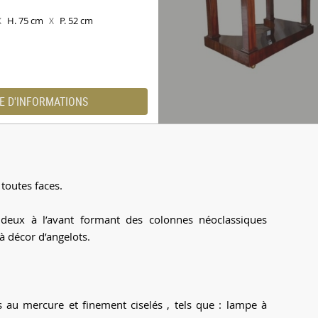
H. 75 cm
P. 52 cm
X
X
E D'INFORMATIONS
 toutes faces.
 deux à l’avant formant des colonnes néoclassiques
à décor d’angelots.
 au mercure et finement ciselés , tels que : lampe à