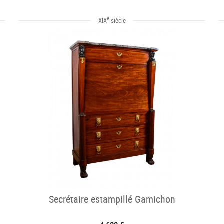
e
XIX
siècle
Secrétaire estampillé Gamichon