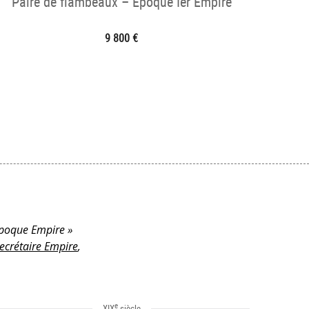
Paire de flambeaux – Époque Ier Empire
9 800 €
 époque Empire »
ecrétaire Empire
,
e
XIX
siècle