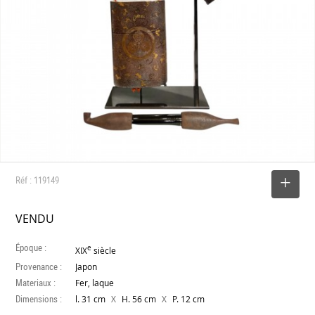
Réf : 119149
SELECTIONNER
VENDU
Époque :
e
XIX
siècle
Provenance :
Japon
Materiaux :
Fer, laque
Dimensions :
X
X
l. 31 cm
H. 56 cm
P. 12 cm