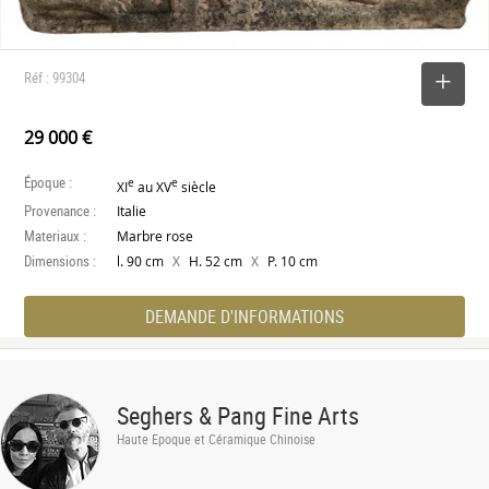
Réf : 99304
SELECTIONNER
29 000 €
Époque :
e
e
XI
au XV
siècle
Provenance :
Italie
Materiaux :
Marbre rose
Dimensions :
X
X
l. 90 cm
H. 52 cm
P. 10 cm
DEMANDE D'INFORMATIONS
Seghers & Pang Fine Arts
Haute Epoque et Céramique Chinoise