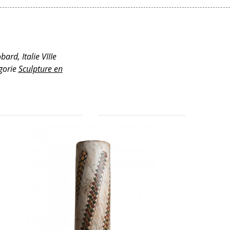
ard, Italie VIIIe
égorie
Sculpture en