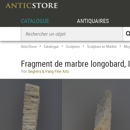
CATALOGUE
ANTIQUAIRES
AnticStore
Catalogue
Sculpture
Sculpture en Marbre
Moy
>
>
>
>
Fragment de marbre longobard, It
Par
Seghers & Pang Fine Arts