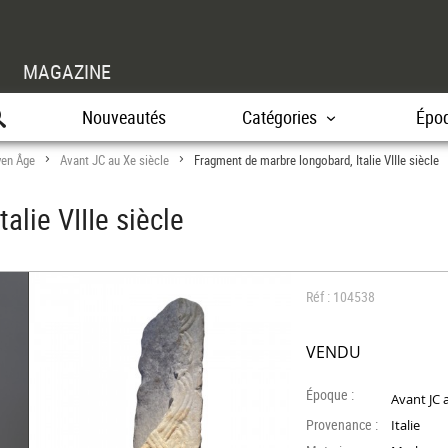
MAGAZINE
Nouveautés
Catégories
Épo
en Âge
Avant JC au Xe siècle
Fragment de marbre longobard, Italie VIIIe siècle
>
>
alie VIIIe siècle
Réf : 104538
VENDU
Époque :
Avant JC 
Provenance :
Italie