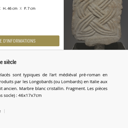
H. 46 cm
P. 7 cm
X
X
E D'INFORMATIONS
e siècle
elacés sont typiques de l'art médiéval pré-roman en
troduits par les Longobards (ou Lombards) en Italie aux
rait ancien. Marbre blanc cristallin. Fragment. Les pièces
ns socle) : 46x17x7cm
e