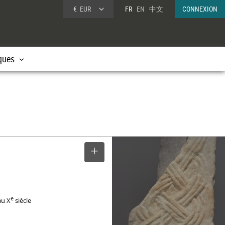
€
EUR
FR
EN
中文
CONNEXION
ques
SELECTIONNER
e
au X
siècle