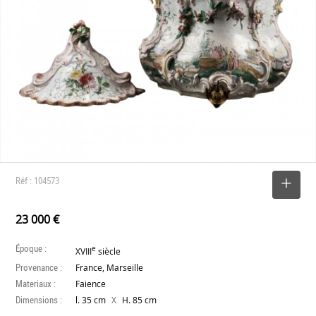
Réf : 104573
SELECTIONNER
23 000 €
Époque :
e
XVIII
siècle
Provenance :
France, Marseille
Materiaux :
Faience
Dimensions :
X
l. 35 cm
H. 85 cm