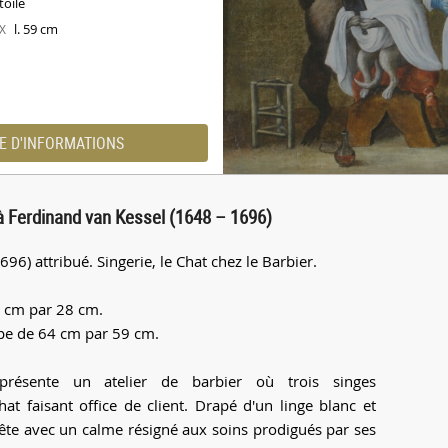
toile
l. 59 cm
X
E D'INFORMATIONS
é à Ferdinand van Kessel (1648 – 1696)
6) attribué. Singerie, le Chat chez le Barbier.
2 cm par 28 cm.
upe de 64 cm par 59 cm.
présente un atelier de barbier où trois singes
at faisant office de client. Drapé d'un linge blanc et
prête avec un calme résigné aux soins prodigués par ses