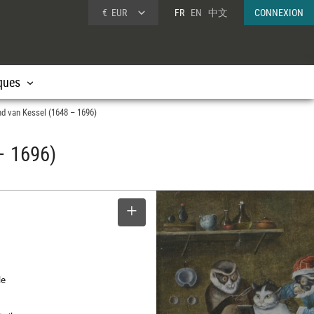
€
EUR
FR
EN
中文
CONNEXION
ques
nand van Kessel (1648 – 1696)
 – 1696)
SELECTIONNER
le