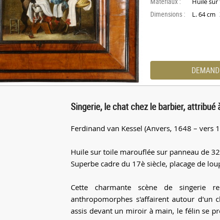
Materiaux :
Huile sur 
Dimensions :
L. 64 cm
DEMAND
Singerie, le chat chez le barbier, attribu
Ferdinand van Kessel (Anvers, 1648 – vers 169
Huile sur toile marouflée sur panneau de 3
Superbe cadre du 17è siècle, placage de lo
Cette charmante scène de singerie re
anthropomorphes s'affairent autour d'un ch
assis devant un miroir à main, le félin se 