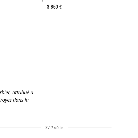
3 850 €
rbier, attribué à
Troyes dans la
e
XVII
siècle