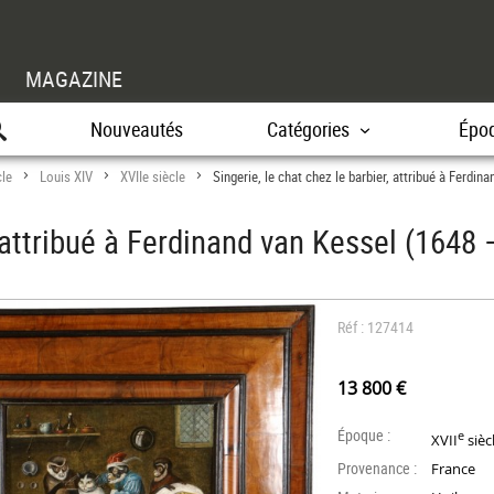
MAGAZINE
Nouveautés
Catégories
Épo
cle
Louis XIV
XVIIe siècle
Singerie, le chat chez le barbier, attribué à Ferdi
>
>
>
, attribué à Ferdinand van Kessel (1648
Réf : 127414
13 800 €
Époque :
e
XVII
sièc
Provenance :
France