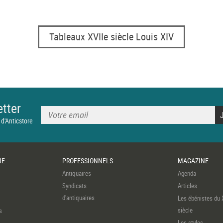
Tableaux XVIIe siècle Louis XIV
tter
 d'Anticstore
UE
PROFESSIONNELS
MAGAZINE
Antiquaires
Agenda
Syndicats
Articles
d'antiquaires
Les ébénistes du 
siècle
s
Les styles