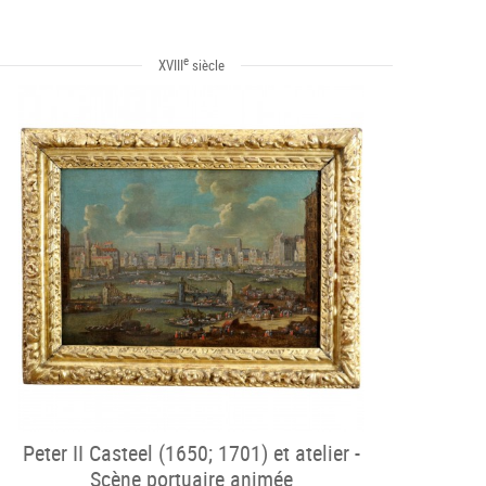
e
XVIII
siècle
Peter II Casteel (1650; 1701) et atelier -
Scène portuaire animée