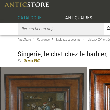
CATALOGUE
ANTIQUAIRES
AnticStore
Catalogue
Tableaux et dessins
Tableaux XVIIe siè
>
>
>
Singerie, le chat chez le barbier
Par
Galerie PhC