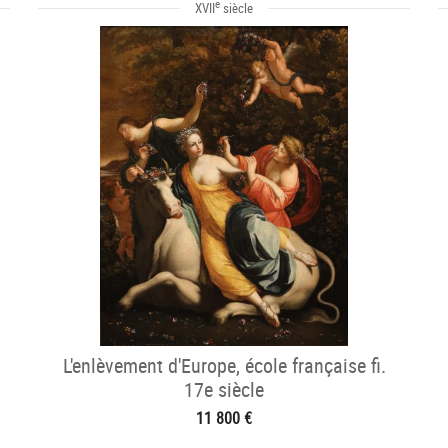
e
XVII
siècle
L'enlèvement d'Europe, école française fi.
17e siècle
11 800 €