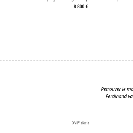
8 800 €
Retrouver le mob
Ferdinand van
e
XVII
siècle