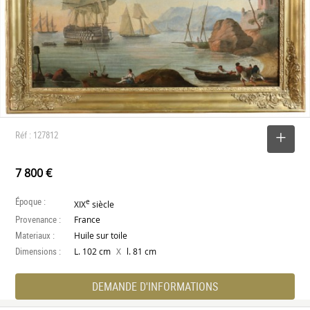
Réf : 127812
SELECTIONNER
7 800 €
Époque :
e
XIX
siècle
Provenance :
France
Materiaux :
Huile sur toile
Dimensions :
X
L. 102 cm
l. 81 cm
DEMANDE D'INFORMATIONS