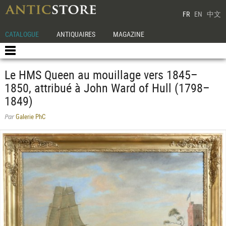
FR
EN
中文
CATALOGUE
ANTIQUAIRES
MAGAZINE
Le HMS Queen au mouillage vers 1845–
1850, attribué à John Ward of Hull (1798–
1849)
Galerie PhC
Par